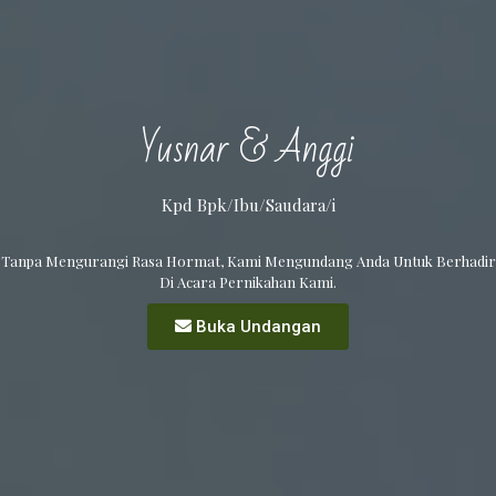
Mengikat Janji
Pada 07 Maret 2023
Yusnar & Anggi
Lamaran
Kpd Bpk/Ibu/Saudara/i
Pada 14 Oktober 2023
Tanpa Mengurangi Rasa Hormat, Kami Mengundang Anda Untuk Berhadir
Di Acara Pernikahan Kami.
Buka Undangan
Galery Image