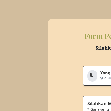
Form Pe
Silahk
Yang
yudi-i
Silahkan
* Gunakan ta