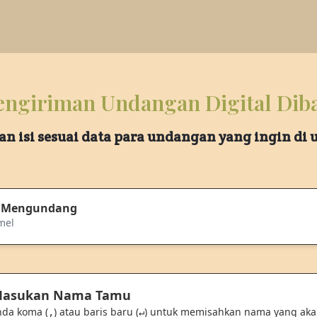
ngiriman Undangan Digital Dib
an isi sesuai data para undangan yang ingin di
 Mengundang
mel
 Masukan Nama Tamu
nda koma (
) atau baris baru (
) untuk memisahkan nama yang ak
,
↵