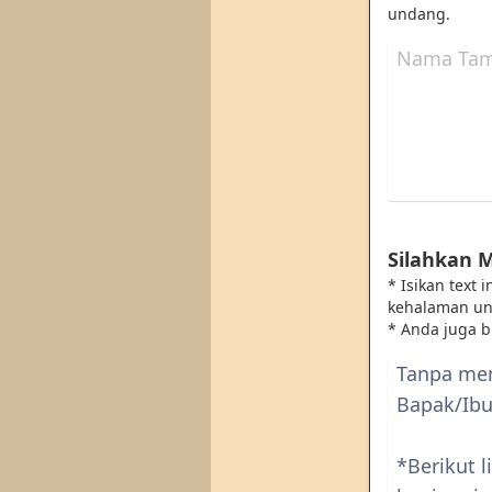
undang.
Silahkan 
* Isikan text
kehalaman u
* Anda juga 