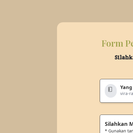
Form Pe
Silahk
Yang
vira-r
Silahkan
* Gunakan ta