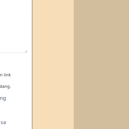
n link
dang.