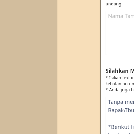
undang.
Silahkan 
* Isikan text
kehalaman u
* Anda juga 