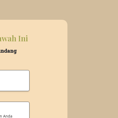
awah Ini
 undang
an Anda