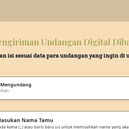
ngiriman Undangan Digital Dib
an isi sesuai data para undangan yang ingin di
 Mengundang
aihan
 Masukan Nama Tamu
nda koma (
) atau baris baru (
) untuk memisahkan nama yang ak
,
↵