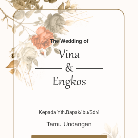
The Wedding of
Vina
&
Engkos
Kepada Yth.Bapak/Ibu/Sdr/i
Tamu Undangan