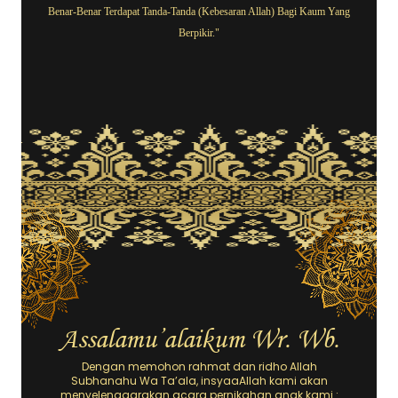
Benar-Benar Terdapat Tanda-Tanda (Kebesaran Allah) Bagi Kaum Yang
Berpikir."
Assalamu’alaikum Wr. Wb.
Dengan memohon rahmat dan ridho Allah
Subhanahu Wa Ta’ala, insyaaAllah kami akan
menyelenggarakan acara pernikahan anak kami :