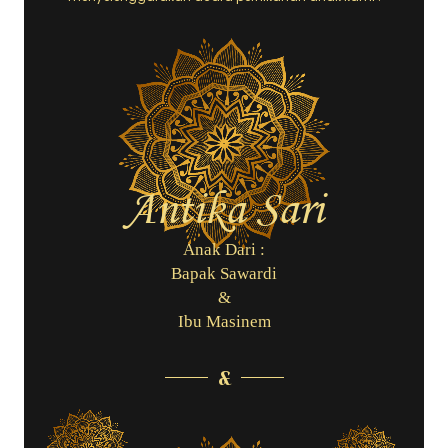
Antika Sari
Anak Dari :
Bapak Sawardi
&
Ibu Masinem
&