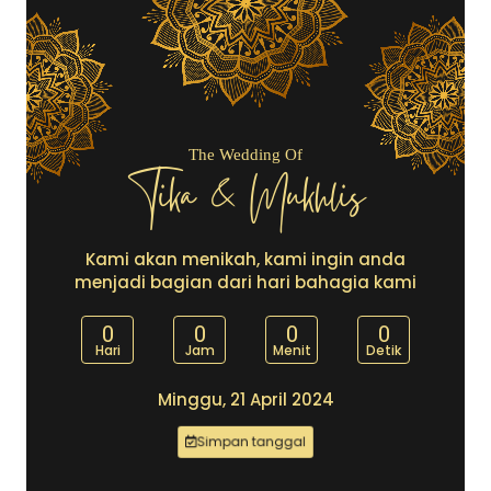
The Wedding Of
Tika & Mukhlis
Kami akan menikah, kami ingin anda
menjadi bagian dari hari bahagia kami
0
0
0
0
Hari
Jam
Menit
Detik
Minggu, 21 April 2024
Simpan tanggal