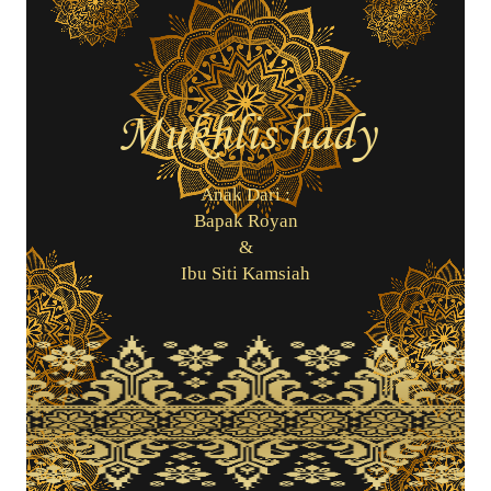
Mukhlis hady
Anak Dari :
Bapak Royan
&
Ibu Siti Kamsiah