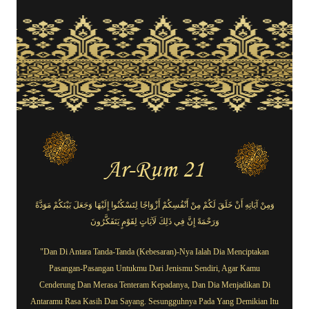
Ar-Rum 21
وَمِنْ آيَاتِهِ أَنْ خَلَقَ لَكُمْ مِنْ أَنْفُسِكُمْ أَزْوَاجًا لِتَسْكُنُوا إِلَيْهَا وَجَعَلَ بَيْنَكُمْ مَوَدَّةً
وَرَحْمَةً إِنَّ فِي ذَلِكَ لَآيَاتٍ لِقَوْمٍ يَتَفَكَّرُونَ
"Dan Di Antara Tanda-Tanda (Kebesaran)-Nya Ialah Dia Menciptakan
Pasangan-Pasangan Untukmu Dari Jenismu Sendiri, Agar Kamu
Cenderung Dan Merasa Tenteram Kepadanya, Dan Dia Menjadikan Di
Antaramu Rasa Kasih Dan Sayang. Sesungguhnya Pada Yang Demikian Itu