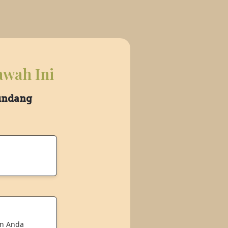
awah Ini
 undang
an Anda