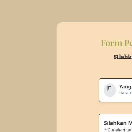
Form Pe
Silahk
Yang
tiara-
Silahkan
* Gunakan ta