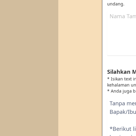
undang.
Silahkan 
* Isikan text
kehalaman u
* Anda juga 