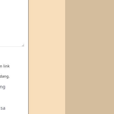
n link
dang.