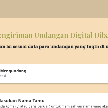
ngiriman Undangan Digital Dib
an isi sesuai data para undangan yang ingin di
 Mengundang
reski
 Masukan Nama Tamu
nda koma (
) atau baris baru (
) untuk memisahkan nama yang ak
,
↵