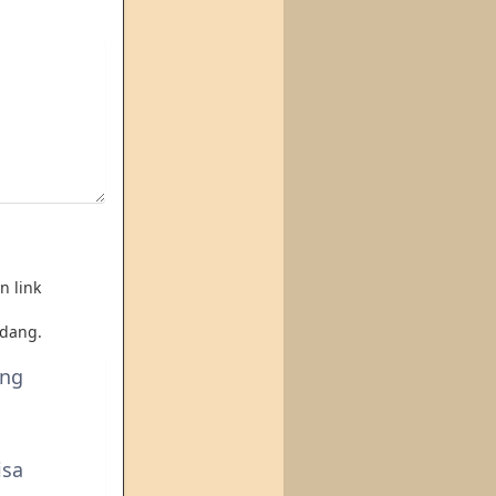
n link
dang.