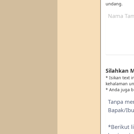
undang.
Silahkan 
* Isikan text
kehalaman u
* Anda juga 