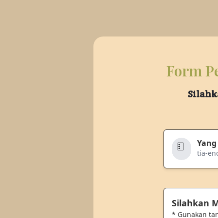
Form Pe
Silahk
Yang
tia-en
Silahkan
* Gunakan ta