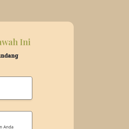
awah Ini
 undang
an Anda