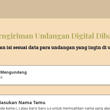
ngiriman Undangan Digital Dib
an isi sesuai data para undangan yang ingin di
 Mengundang
ok
 Masukan Nama Tamu
nda koma (
) atau baris baru (
) untuk memisahkan nama yang ak
,
↵