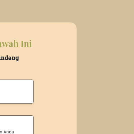
awah Ini
 undang
an Anda