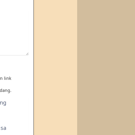
n link
dang.