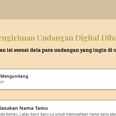
ngiriman Undangan Digital Dib
an isi sesuai data para undangan yang ingin di
 Mengundang
jar
 Masukan Nama Tamu
nda koma (
) atau baris baru (
) untuk memisahkan nama yang ak
,
↵