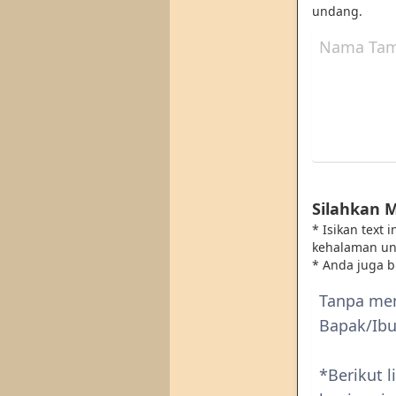
undang.
Silahkan 
* Isikan text
kehalaman u
* Anda juga 