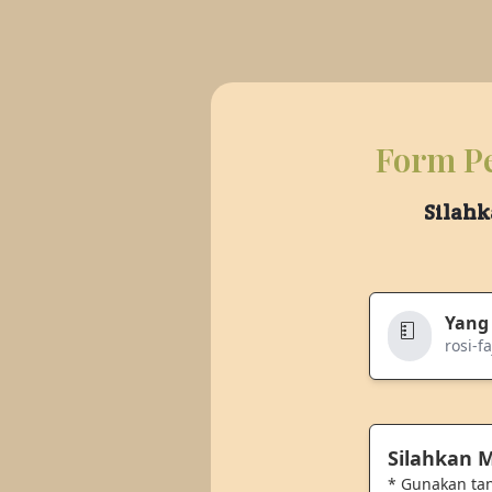
Form Pe
Silahk
Yang
rosi-fa
Silahkan
* Gunakan ta