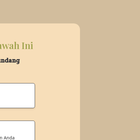
awah Ini
 undang
an Anda