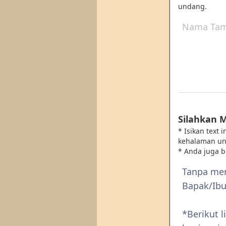
undang.
Silahkan 
* Isikan text
kehalaman u
* Anda juga 