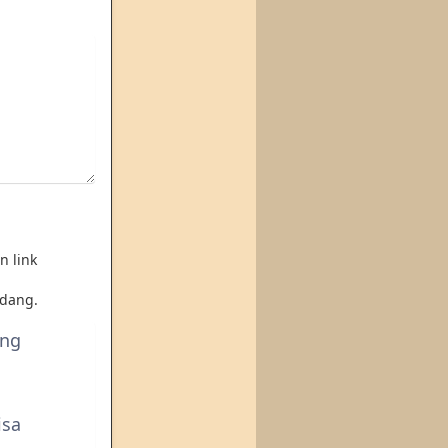
n link
dang.