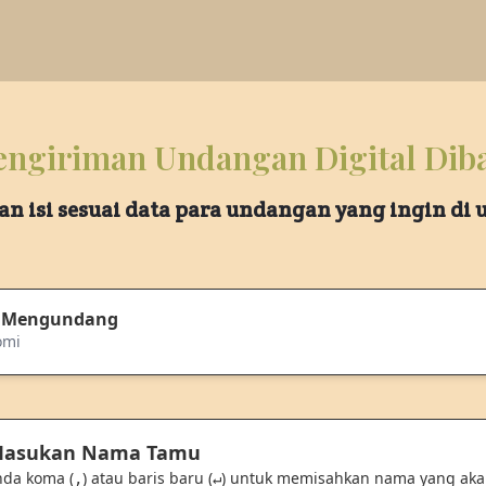
ngiriman Undangan Digital Dib
an isi sesuai data para undangan yang ingin di
 Mengundang
omi
 Masukan Nama Tamu
nda koma (
) atau baris baru (
) untuk memisahkan nama yang ak
,
↵