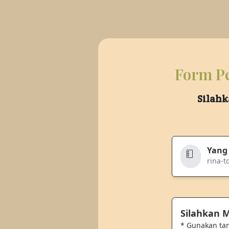
Form Pe
Silahk
Yang
rina-t
Silahkan
* Gunakan ta