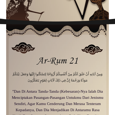
Ar-Rum 21
وَمِنْ آيَاتِهِ أَنْ خَلَقَ لَكُمْ مِنْ أَنْفُسِكُمْ أَزْوَاجًا لِتَسْكُنُوا إِلَيْهَا وَجَعَلَ بَيْنَكُمْ
مَوَدَّةً وَرَحْمَةً إِنَّ فِي ذَلِكَ لَآيَاتٍ لِقَوْمٍ يَتَفَكَّرُونَ
"Dan Di Antara Tanda-Tanda (Kebesaran)-Nya Ialah Dia
Menciptakan Pasangan-Pasangan Untukmu Dari Jenismu
Sendiri, Agar Kamu Cenderung Dan Merasa Tenteram
Kepadanya, Dan Dia Menjadikan Di Antaramu Rasa