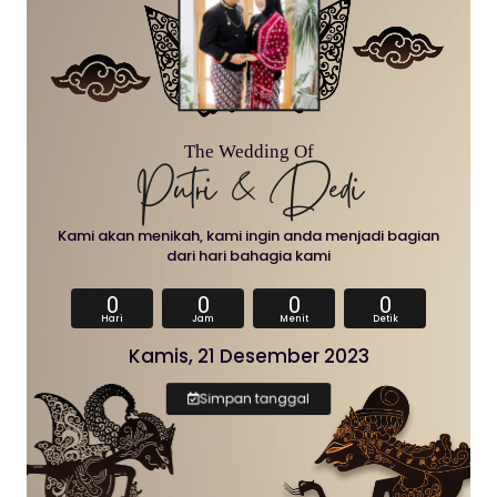
The Wedding Of
Putri & Dedi
Kami akan menikah, kami ingin anda menjadi bagian
dari hari bahagia kami
0
0
0
0
Hari
Jam
Menit
Detik
Kamis, 21 Desember 2023
Simpan tanggal