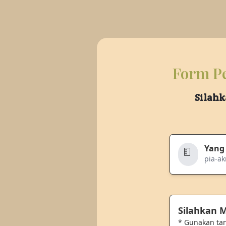
Form Pe
Silahk
Yang
pia-a
Silahkan
* Gunakan ta