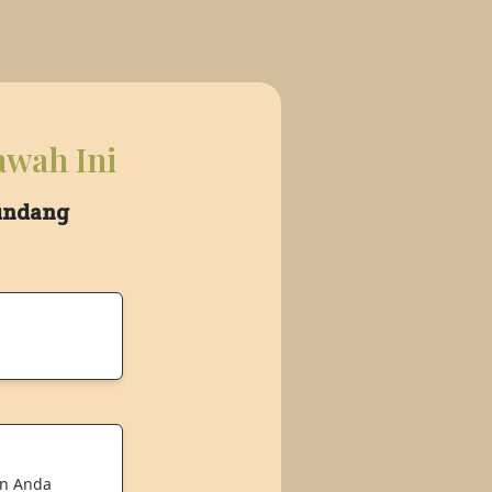
awah Ini
 undang
an Anda