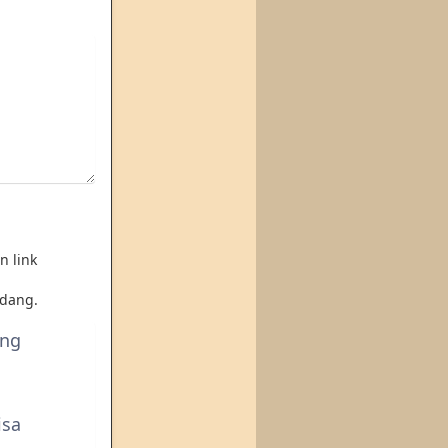
n link
dang.