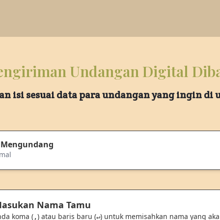
ngiriman Undangan Digital Dib
an isi sesuai data para undangan yang ingin di
 Mengundang
kmal
 Masukan Nama Tamu
nda koma (
) atau baris baru (
) untuk memisahkan nama yang ak
,
↵