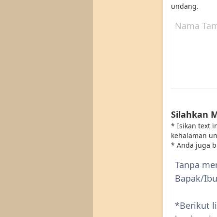
undang.
Silahkan 
* Isikan text
kehalaman u
* Anda juga 