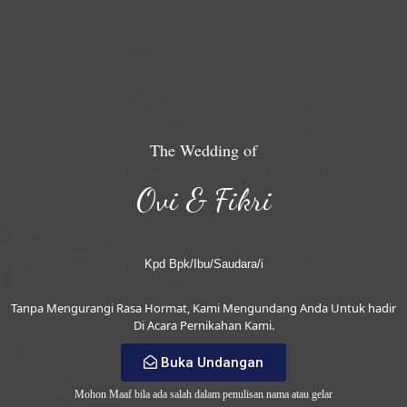
Ovi & Fikri
Lihat Lokasi
Kpd Bpk/Ibu/Saudara/i
Tanpa Mengurangi Rasa Hormat, Kami Mengundang Anda Untuk hadir
Di Acara Pernikahan Kami.
Buka Undangan