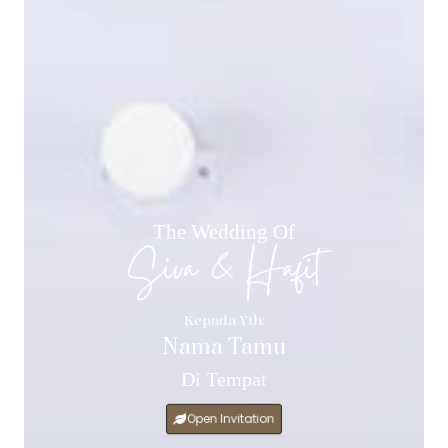
The Wedding Of
Siva & Hafit
Kepada Yth:
Nama Tamu
Di Tempat
Open Invitation