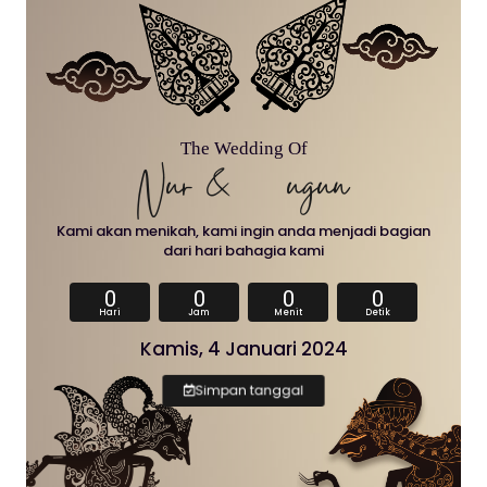
The Wedding Of
Nur & Gugun
Kami akan menikah, kami ingin anda menjadi bagian
dari hari bahagia kami
0
0
0
0
Hari
Jam
Menit
Detik
Kamis, 4 Januari 2024
Simpan tanggal