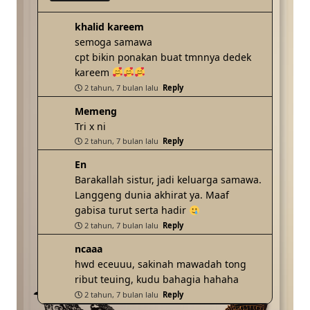
khalid kareem
semoga samawa
cpt bikin ponakan buat tmnnya dedek
kareem
2 tahun, 7 bulan lalu
Reply
Memeng
Tri x ni
2 tahun, 7 bulan lalu
Reply
En
Barakallah sistur, jadi keluarga samawa.
Langgeng dunia akhirat ya. Maaf
gabisa turut serta hadir
2 tahun, 7 bulan lalu
Reply
ncaaa
hwd eceuuu, sakinah mawadah tong
ribut teuing, kudu bahagia hahaha
2 tahun, 7 bulan lalu
Reply