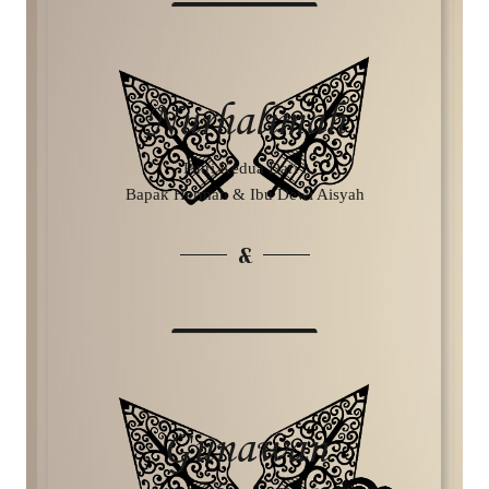
Nurhalimah
Putri Kedua Dari :
Bapak Herman & Ibu Dewi Aisyah
&
Gunawan