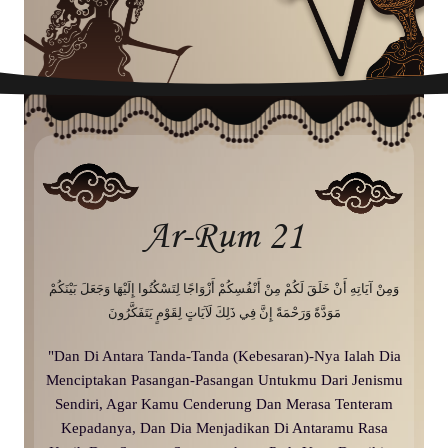
Ar-Rum 21
وَمِنْ آيَاتِهِ أَنْ خَلَقَ لَكُمْ مِنْ أَنْفُسِكُمْ أَزْوَاجًا لِتَسْكُنُوا إِلَيْهَا وَجَعَلَ بَيْنَكُمْ
مَوَدَّةً وَرَحْمَةً إِنَّ فِي ذَلِكَ لَآيَاتٍ لِقَوْمٍ يَتَفَكَّرُونَ
"Dan Di Antara Tanda-Tanda (Kebesaran)-Nya Ialah Dia
Menciptakan Pasangan-Pasangan Untukmu Dari Jenismu
Sendiri, Agar Kamu Cenderung Dan Merasa Tenteram
Kepadanya, Dan Dia Menjadikan Di Antaramu Rasa