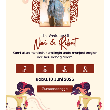
The Wedding Of
Novi & Ribut​
Kami akan menikah, kami ingin anda menjadi bagian
dari hari bahagia kami
0
0
0
0
Hari
Jam
Menit
Detik
Rabu, 10 Juni 2026
Simpan tanggal