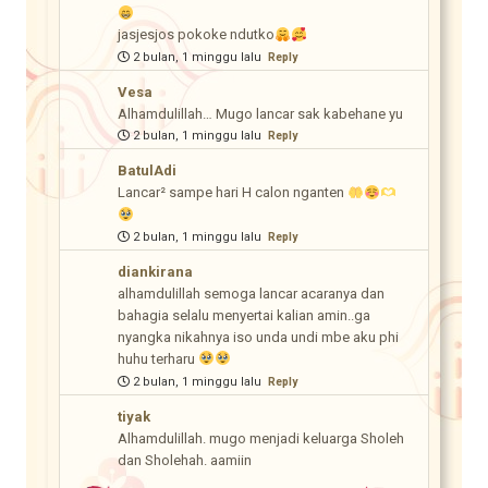
jasjesjos pokoke ndutko
2 bulan, 1 minggu lalu
Reply
Vesa
Alhamdulillah… Mugo lancar sak kabehane yu
2 bulan, 1 minggu lalu
Reply
BatulAdi
Lancar² sampe hari H calon nganten
2 bulan, 1 minggu lalu
Reply
diankirana
alhamdulillah semoga lancar acaranya dan
bahagia selalu menyertai kalian amin..ga
nyangka nikahnya iso unda undi mbe aku phi
huhu terharu
2 bulan, 1 minggu lalu
Reply
tiyak
Alhamdulillah. mugo menjadi keluarga Sholeh
dan Sholehah. aamiin