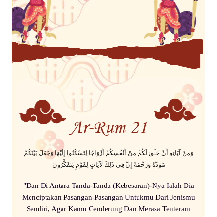
Ar-Rum 21
وَمِنْ آيَاتِهِ أَنْ خَلَقَ لَكُمْ مِنْ أَنْفُسِكُمْ أَزْوَاجًا لِتَسْكُنُوا إِلَيْهَا وَجَعَلَ بَيْنَكُمْ
مَوَدَّةً وَرَحْمَةً إِنَّ فِي ذَلِكَ لَآيَاتٍ لِقَوْمٍ يَتَفَكَّرُونَ
"Dan Di Antara Tanda-Tanda (Kebesaran)-Nya Ialah Dia
Menciptakan Pasangan-Pasangan Untukmu Dari Jenismu
Sendiri, Agar Kamu Cenderung Dan Merasa Tenteram