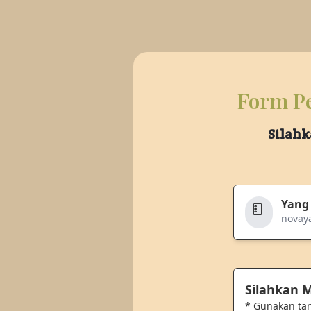
Form Pe
Silahk
Yang
novay
Silahkan
* Gunakan ta