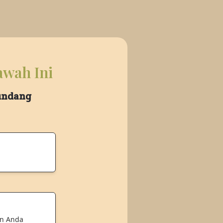
awah Ini
 undang
an Anda