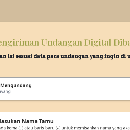
ngiriman Undangan Digital Dib
an isi sesuai data para undangan yang ingin di
 Mengundang
ayang
 Masukan Nama Tamu
nda koma (
) atau baris baru (
) untuk memisahkan nama yang ak
,
↵