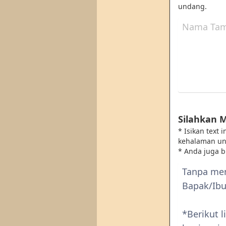
undang.
Silahkan 
* Isikan text
kehalaman u
* Anda juga 