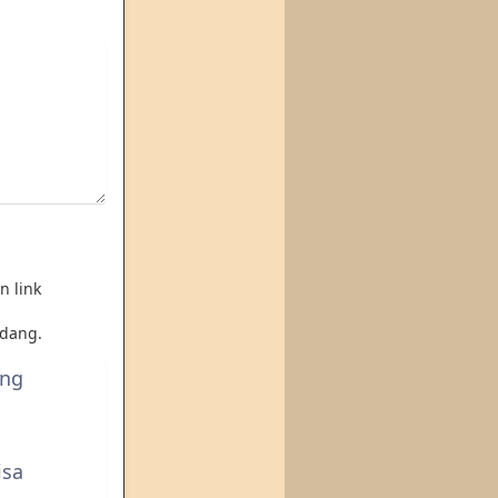
n link
dang.