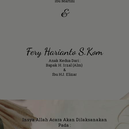
Ibu Martini
&
Fery Harianto S.Kom
Anak Kedua Dari :
Bapak H. Irzal (alm)
&
Ibu HJ. Elizar
Insya Allah Acara Akan Dilaksanakan
Pada :