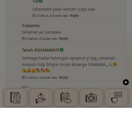
Tia
Selamattt yaaa lancarr juga saa
2 tahun, 6 bulan lalu
Reply
Yulianda
Selamat ya Samawa
2 tahun, 6 bulan lalu
Reply
Teteh ROSMAWATI
Semoga tiada halangan apapun y syg,,selamat
mnpuh hdp bhgia mnjdi kluarga SAMAWA,,
2 tahun, 6 bulan lalu
Reply
Eka
Semoga lancar sampai hari H & Semoga jadi
keluarga yang samawa ya icha cantikkkkzzzz,
setelah menikah lancar2 rezekinya seperti air
mengalir
2 tahun, 6 bulan lalu
Reply
Dewi