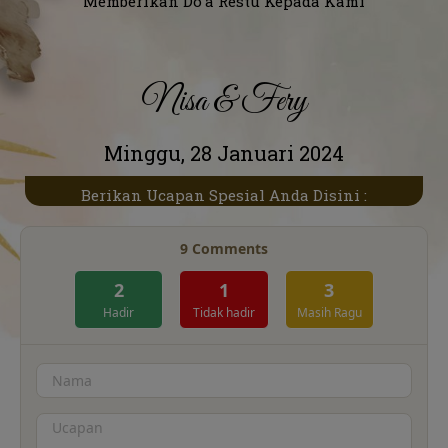
Memberikan Do’a Restu Kepada Kami
Nisa & Fery
Minggu, 28 Januari 2024
Berikan Ucapan Spesial Anda Disini :
9
Comments
2
1
3
Hadir
Tidak hadir
Masih Ragu