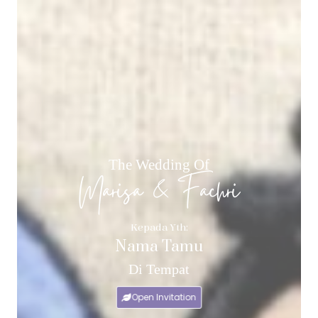
The Wedding Of
Marisa & Fachri
Kepada Yth:
Nama Tamu
Di Tempat
Open Invitation