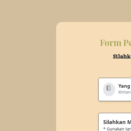
Form Pe
Silahk
Yang
khitan
Silahkan
* Gunakan ta