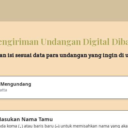
ngiriman Undangan Digital Dib
an isi sesuai data para undangan yang ingin di
 Mengundang
atta
 Masukan Nama Tamu
nda koma (
) atau baris baru (
) untuk memisahkan nama yang ak
,
↵