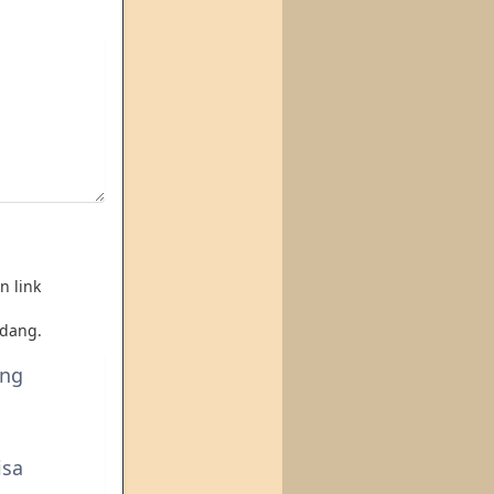
n link
dang.