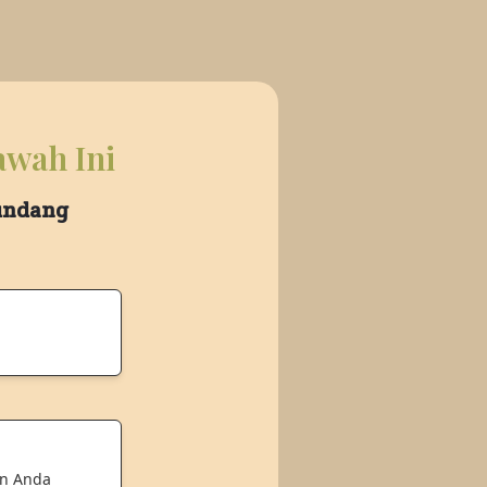
awah Ini
 undang
an Anda