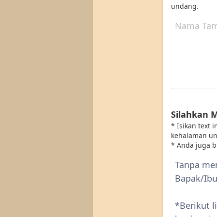
undang.
Silahkan 
* Isikan text
kehalaman u
* Anda juga 