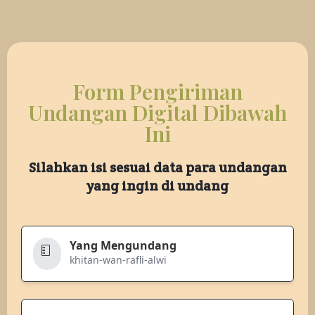
Form Pengiriman
Undangan Digital Dibawah
Ini
Silahkan isi sesuai data para undangan
yang ingin di undang
Yang Mengundang
khitan-wan-rafli-alwi