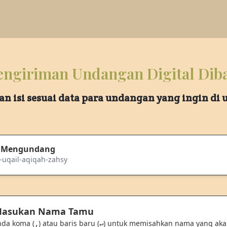
ngiriman Undangan Digital Dib
an isi sesuai data para undangan yang ingin di
 Mengundang
-uqail-aqiqah-zahsy
 Masukan Nama Tamu
nda koma (
) atau baris baru (
) untuk memisahkan nama yang ak
,
↵