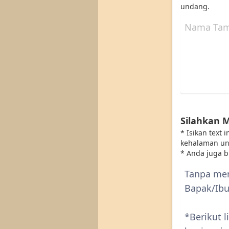
undang.
Silahkan 
* Isikan text
kehalaman u
* Anda juga 