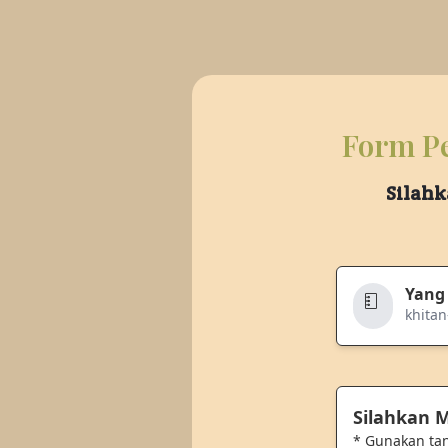
Form Pe
Silahk
Yang
khitan
Silahkan
* Gunakan ta