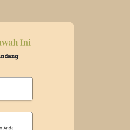
awah Ini
 undang
an Anda