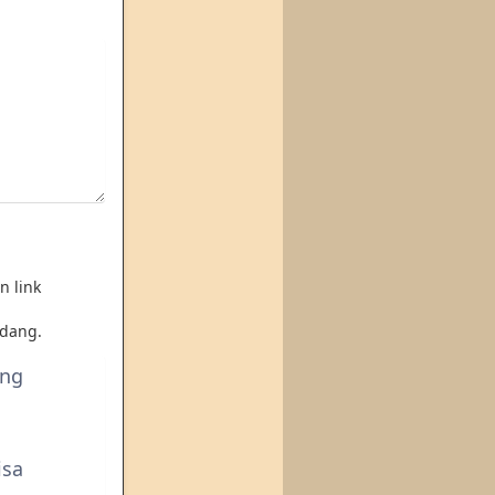
n link
dang.