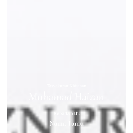
Tasyakuran Khitanan
Muhamad Haizan
Kepada Yth:
Nama Tamu