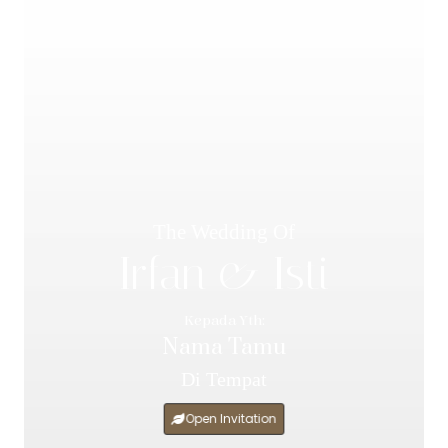
The Wedding Of
Irfan & Isti
Kepada Yth:
Nama Tamu
Di Tempat
Open Invitation