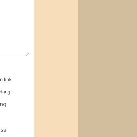
n link
dang.