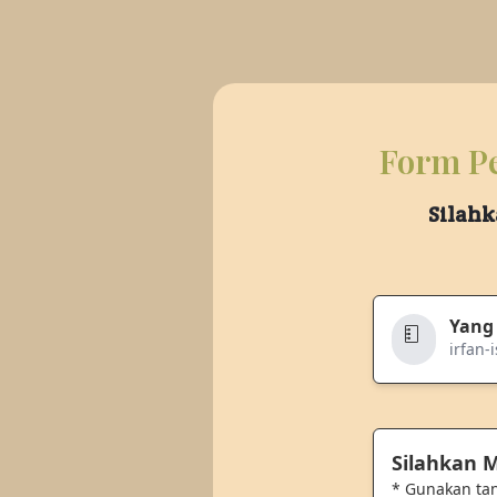
Form Pe
Silahk
Yang
irfan-i
Silahkan
* Gunakan ta