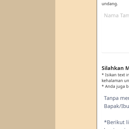
undang.
Silahkan 
* Isikan text
kehalaman u
* Anda juga 