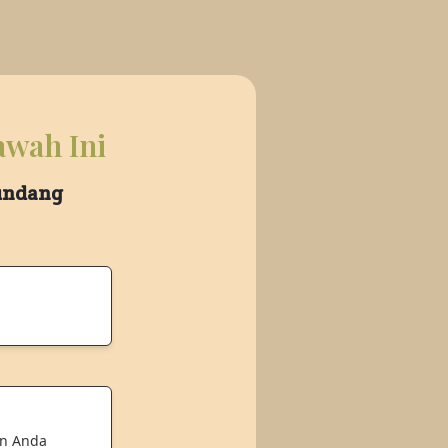
awah Ini
 undang
an Anda