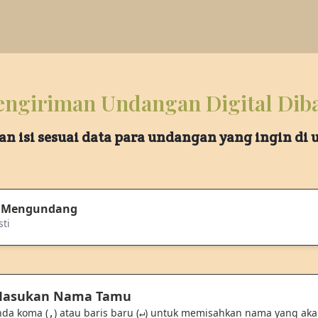
ngiriman Undangan Digital Dib
an isi sesuai data para undangan yang ingin di
 Mengundang
sti
 Masukan Nama Tamu
nda koma (
) atau baris baru (
) untuk memisahkan nama yang ak
,
↵