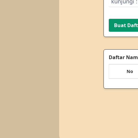
Buat Daf
Daftar Na
No