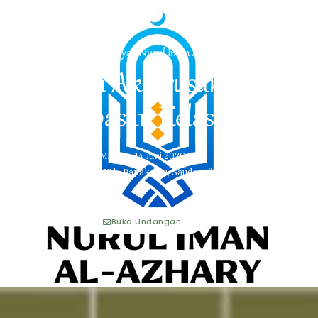
Madrasah Ibtidaiyah Nurul Iman Al-Azhary
Haflah Akhirusanah
Pelepasan Kelas 6
Minggu, 14 Juni 2026
Kepada Yth, Bapak, Ibu, Saudara/i:
Nama Tamu
Buka Undangan