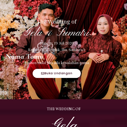
The Wedding of
Gela & Sumatri
Minggu, 19 Juli 2026
Kepada Yth, Bapak, Ibu, Saudara/i:
Nama Tamu
Mohon maaf jika ada kesalahan nama
Buka Undangan
THE WEDDING OF
Gela