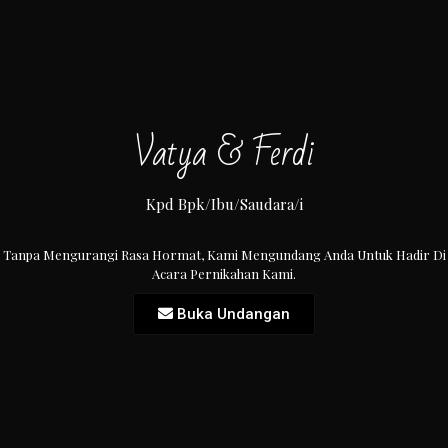
Seisegiling
Resepsi
Minggu, 11 Januari 2026
Pukul : 11.00 WIB s/d selesai
Vatya & Ferdi
Jln. Bhayangkara,
Seisegiling
Kpd Bpk/Ibu/Saudara/i
Tanpa Mengurangi Rasa Hormat, Kami Mengundang Anda Untuk Hadir Di
Acara Pernikahan Kami.
Buka Undangan