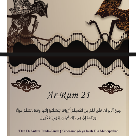
Ar-Rum 21
وَمِنْ آيَاتِهِ أَنْ خَلَقَ لَكُمْ مِنْ أَنْفُسِكُمْ أَزْوَاجًا لِتَسْكُنُوا إِلَيْهَا وَجَعَلَ بَيْنَكُمْ مَوَدَّةً
وَرَحْمَةً إِنَّ فِي ذَلِكَ لَآيَاتٍ لِقَوْمٍ يَتَفَكَّرُونَ
"Dan Di Antara Tanda-Tanda (Kebesaran)-Nya Ialah Dia Menciptakan