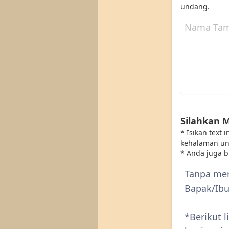
undang.
Silahkan 
* Isikan text
kehalaman u
* Anda juga 