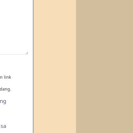
n link
dang.