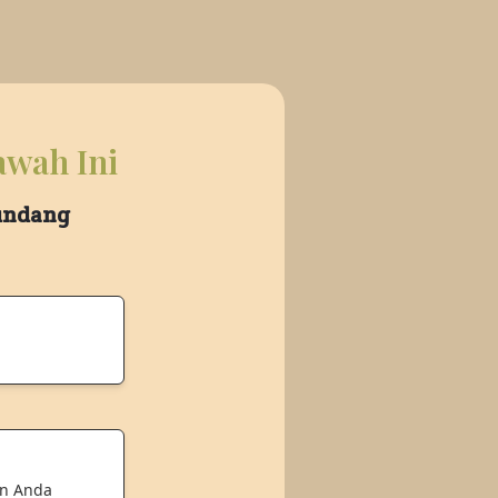
awah Ini
 undang
an Anda