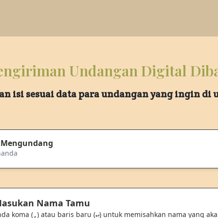
ngiriman Undangan Digital Dib
an isi sesuai data para undangan yang ingin di
 Mengundang
-nanda
 Masukan Nama Tamu
nda koma (
) atau baris baru (
) untuk memisahkan nama yang ak
,
↵