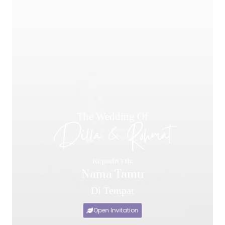
The Wedding Of
Dilla & Rohmat
Kepada Yth:
Nama Tamu
Di Tempat
Open Invitation