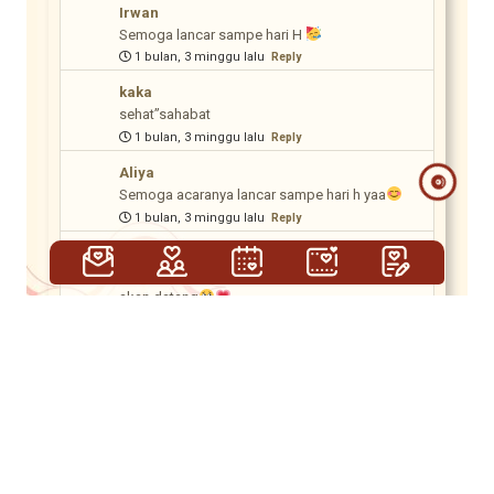
Irwan
Semoga lancar sampe hari H
1 bulan, 3 minggu lalu
Reply
kaka
sehat”sahabat
1 bulan, 3 minggu lalu
Reply
Aliya
Semoga acaranya lancar sampe hari h yaa
1 bulan, 3 minggu lalu
Reply
Retnaa
masyallah lancar lancar ayu sampe hari h yang
akan datang
1 bulan, 3 minggu lalu
Reply
amii
masyallah semoga bahagiaaa till janah yaaa
1 bulan, 3 minggu lalu
Reply
shelly
lancar sampaii hari H yaa tetehhh