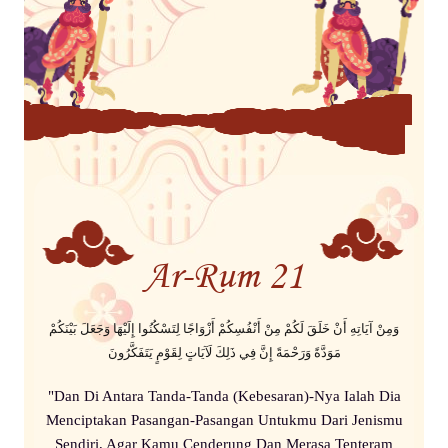
Ar-Rum 21
وَمِنْ آيَاتِهِ أَنْ خَلَقَ لَكُمْ مِنْ أَنْفُسِكُمْ أَزْوَاجًا لِتَسْكُنُوا إِلَيْهَا وَجَعَلَ بَيْنَكُمْ
مَوَدَّةً وَرَحْمَةً إِنَّ فِي ذَلِكَ لَآيَاتٍ لِقَوْمٍ يَتَفَكَّرُونَ
"Dan Di Antara Tanda-Tanda (Kebesaran)-Nya Ialah Dia
Menciptakan Pasangan-Pasangan Untukmu Dari Jenismu
Sendiri, Agar Kamu Cenderung Dan Merasa Tenteram