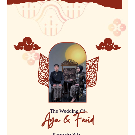
The Wedding Of
Ayu & Farid
Kepada Yth :