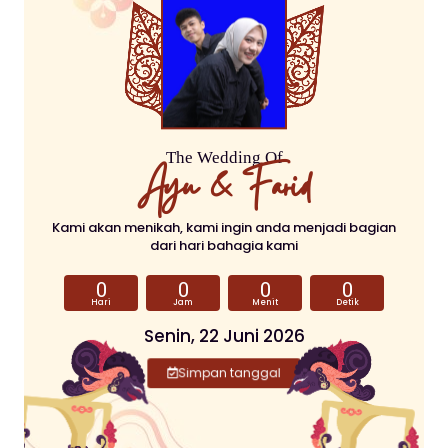
The Wedding Of
Ayu & Farid​
Kami akan menikah, kami ingin anda menjadi bagian
dari hari bahagia kami
0
0
0
0
Hari
Jam
Menit
Detik
Senin, 22 Juni 2026
Simpan tanggal