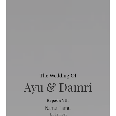
The Wedding Of
Ayu & Damri
Kepada Yth:
Nama Tamu
Di Tempat