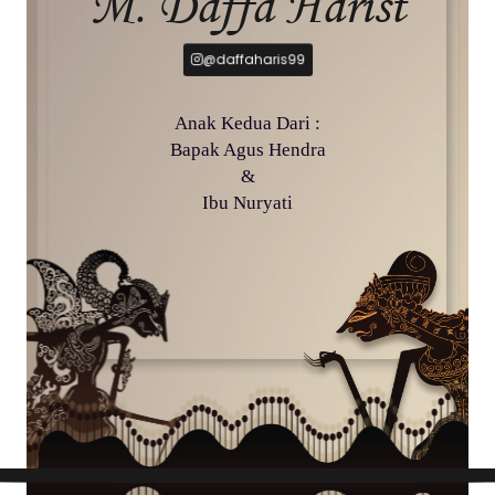
M. Daffa Harist
@daffaharis99
Anak Kedua Dari :
Bapak Agus Hendra
&
Ibu Nuryati