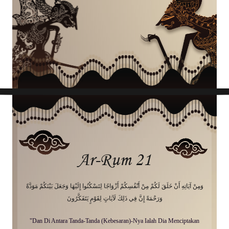
Ar-Rum 21
وَمِنْ آيَاتِهِ أَنْ خَلَقَ لَكُمْ مِنْ أَنْفُسِكُمْ أَزْوَاجًا لِتَسْكُنُوا إِلَيْهَا وَجَعَلَ بَيْنَكُمْ مَوَدَّةً
وَرَحْمَةً إِنَّ فِي ذَلِكَ لَآيَاتٍ لِقَوْمٍ يَتَفَكَّرُونَ
"Dan Di Antara Tanda-Tanda (Kebesaran)-Nya Ialah Dia Menciptakan