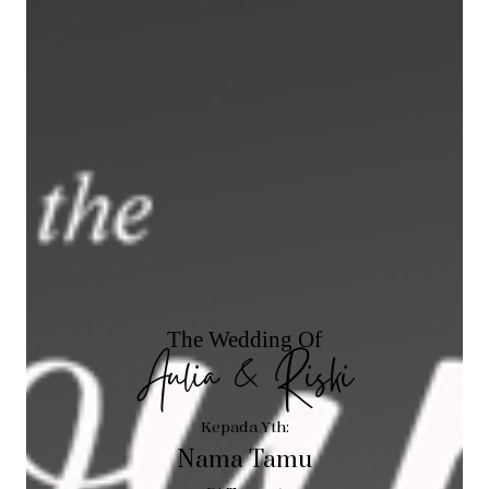
The Wedding Of
Aulia & Riski
Kepada Yth:
Nama Tamu