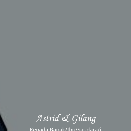
Sabtu, 17 Januari 2026​
Pukul : 10.00 - 17.00 WIB
Lokasi
Bertempat Di
Jalan Pemuda Darat
Lihat Lokasi
Astrid & Gilang
Kepada Bapak/Ibu/Saudara/i