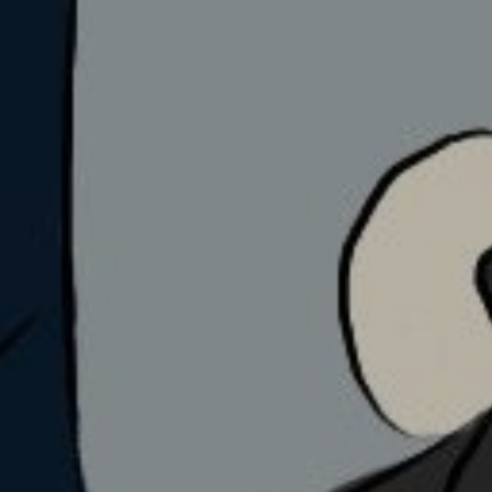
Gilang Muharsafah Hareza
085277741865
Copy Rekening
Alamat Pengiriman Kado :
Jalan Pemuda Darat
Copy Alamat