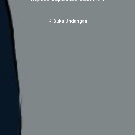
Buka Undangan
Kirim Hadiah
Doa Restu Anda merupakan karunia yang sangat
berarti bagi kami. Namun jika memberi adalah
ungkapan tanda kasih Anda, Anda dapat memberi
kado secara cashless.
Gilang Muharsafah Hareza
8200812531
Copy Rekening