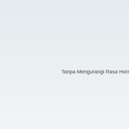
Tanpa Mengurangi Rasa Horm