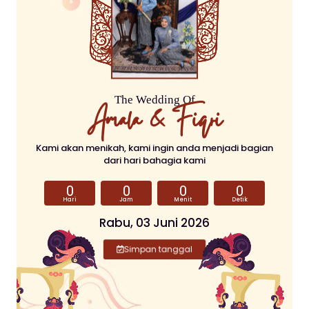
The Wedding Of
Amala & Fiqri
Kami akan menikah, kami ingin anda menjadi bagian
dari hari bahagia kami
0
0
0
0
Hari
Jam
Menit
Detik
Rabu, 03 Juni 2026
Simpan tanggal