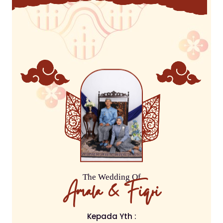
The Wedding Of
Amala & Fiqri
Kepada Yth :