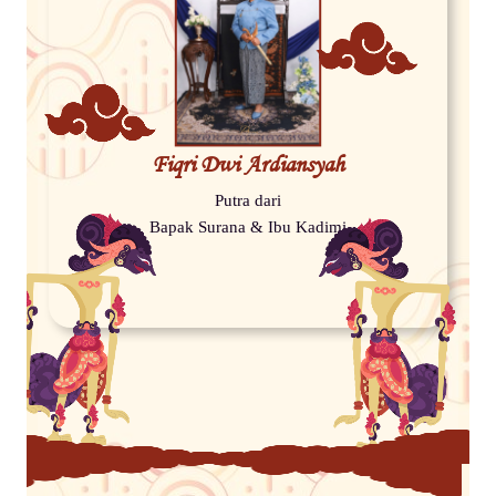
Fiqri Dwi Ardiansyah
Putra dari
Bapak Surana & Ibu Kadimi