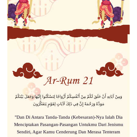
Ar-Rum 21
وَمِنْ آيَاتِهِ أَنْ خَلَقَ لَكُمْ مِنْ أَنْفُسِكُمْ أَزْوَاجًا لِتَسْكُنُوا إِلَيْهَا وَجَعَلَ بَيْنَكُمْ
مَوَدَّةً وَرَحْمَةً إِنَّ فِي ذَلِكَ لَآيَاتٍ لِقَوْمٍ يَتَفَكَّرُونَ
"Dan Di Antara Tanda-Tanda (Kebesaran)-Nya Ialah Dia
Menciptakan Pasangan-Pasangan Untukmu Dari Jenismu
Sendiri, Agar Kamu Cenderung Dan Merasa Tenteram