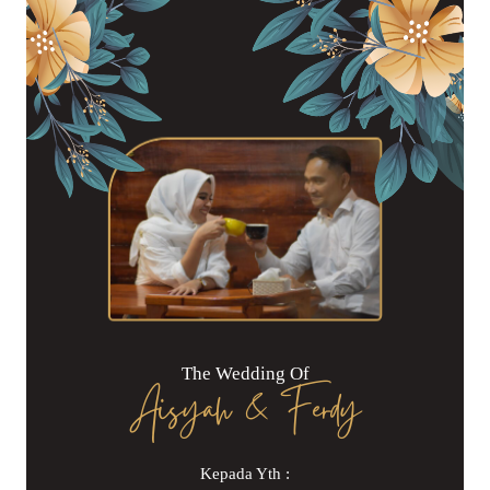
The Wedding Of
Aisyah & Ferdy
Kepada Yth :