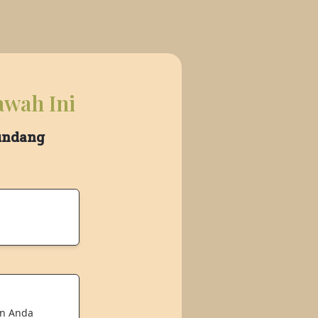
awah Ini
 undang
an Anda