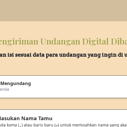
ngiriman Undangan Digital Dib
an isi sesuai data para undangan yang ingin di
 Mengundang
nanda
 Masukan Nama Tamu
nda koma (
) atau baris baru (
) untuk memisahkan nama yang ak
,
↵