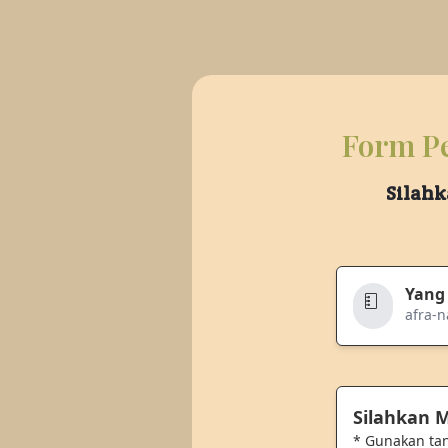
Form Pe
Silahk
Yang
afra-
Silahkan
* Gunakan ta