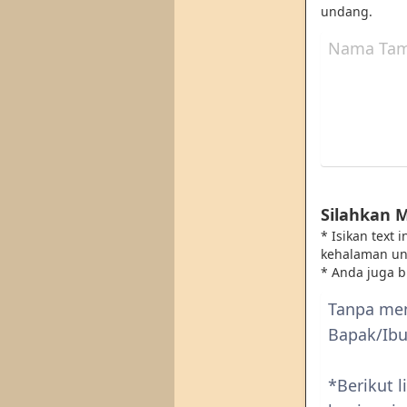
undang.
Silahkan 
* Isikan text
kehalaman u
* Anda juga 