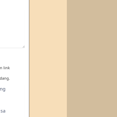
n link
dang.